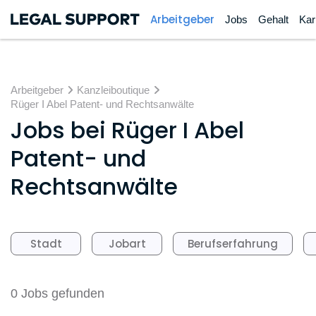
Arbeitgeber
Jobs
Gehalt
Kar
Arbeitgeber
Kanzleiboutique
Rüger I Abel Patent- und Rechtsanwälte
Jobs bei
Rüger I Abel
Patent- und
Rechtsanwälte
Stadt
Jobart
Berufserfahrung
0 Jobs gefunden