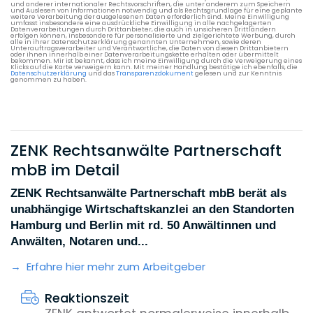
und anderer internationaler Rechtsvorschriften, die unter anderem zum Speichern
und Auslesen von Informationen notwendig und als Rechtsgrundlage für eine geplante
weitere Verarbeitung der ausgelesenen Daten erforderlich sind. Meine Einwilligung
umfasst insbesondere eine ausdrückliche Einwilligung in alle nachgelagerten
Datenverarbeitungen durch Drittanbieter, die auch in unsicheren Drittländern
erfolgen können, insbesondere für personalisierte und zielgerichtete Werbung, durch
alle in ihrer Datenschutzerklärung genannten Unternehmen, sowie deren
Unterauftragsverarbeiter und Verantwortliche, die Daten von diesen Drittanbietern
oder ihnen innerhalb einer Datenverarbeitungskette erhalten oder übermittelt
bekommen. Mir ist bekannt, dass ich meine Einwilligung durch die Verweigerung eines
Klicks auf die Karte verweigern kann. Mit meiner Handlung bestätige ich ebenfalls, die
Datenschutzerklärung
und das
Transparenzdokument
gelesen und zur Kenntnis
genommen zu haben.
ZENK Rechtsanwälte Partnerschaft
mbB im Detail
ZENK Rechtsanwälte Partnerschaft mbB berät als
unabhängige Wirtschaftskanzlei an den Standorten
Hamburg und Berlin mit rd. 50 Anwältinnen und
Anwälten, Notaren und...
Erfahre hier mehr zum Arbeitgeber
Reaktionszeit