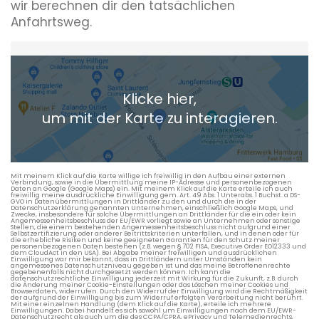
wir berechnen dir den tatsächlichen
Anfahrtsweg.
Heimatadresse oder Wunschort
Klicke hier,
+ Aktuellen Standort hinzufügen
um mit der Karte zu interagieren.
Die berechneten Anreisezeiten basieren auf den
Verkehrsdaten eines typischen Dienstag morgens um 8:30.
Mit meinem Klick auf die Karte willige ich freiwillig in den Aufbau einer externen
Verbindung, sowie in die Übermittlung meine IP-Adresse und personenbezogenen
Daten an Google (Google Maps) ein. Mit meinem Klick auf die Karte erteile ich auch
freiwillig meine ausdrückliche Einwilligung gem. Art. 49 Abs. 1 Unterabs. 1 Buchst. a DS-
GVO in Datenübermittlungen in Drittländer zu den und durch die in der
Datenschutzerklärung genannten Unternehmen, einschließlich Google Maps, und
Zwecke, insbesondere für solche Übermittlungen an Drittländer für die ein oder kein
Angemessenheitsbeschluss der EU/EWR vorliegt sowie an Unternehmen oder sonstige
Stellen, die einem bestehenden Angemessenheitsbeschluss nicht aufgrund einer
Selbstzertifizierung oder anderer Beitrittskriterien unterfallen, und in denen oder für
die erhebliche Risiken und keine geeigneten Garantien für den Schutz meiner
personenbezogenen Daten bestehen (z.B. wegen § 702 FISA, Executive Order EO12333 und
dem CloudAct in den USA). Bei Abgabe meiner freiwilligen und ausdrücklichen
Einwilligung war mir bekannt, dass in Drittländern unter Umständen kein
angemessenes Datenschutzniveau gegeben ist und das meine Betroffenenrechte
gegebenenfalls nicht durchgesetzt werden können. Ich kann die
datenschutzrechtliche Einwilligung jederzeit mit Wirkung für die Zukunft, z.B. durch
die Änderung meiner Cookie-Einstellungen oder das Löschen meiner Cookies und
Browserdaten, widerrufen. Durch den Widerruf der Einwilligung wird die Rechtmäßigkeit
der aufgrund der Einwilligung bis zum Widerruf erfolgten Verarbeitung nicht berührt.
Mit einer einzelnen Handlung (dem Klick auf die Karte), erteile ich mehrere
Einwilligungen. Dabei handelt es sich sowohl um Einwilligungen nach dem EU/EWR-
Datenschutzrecht als auch um die des CCPA/CPRA, ePrivacy und Telemedienrechts,