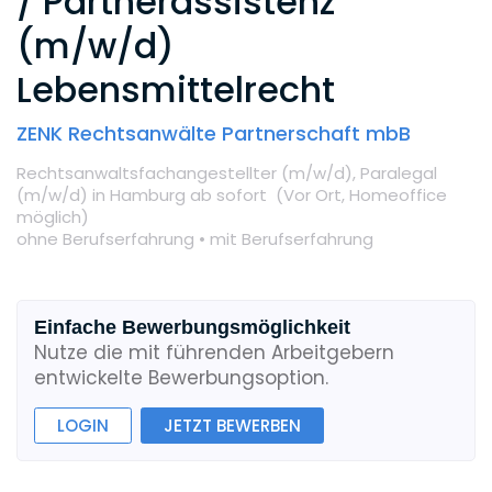
/ Partnerassistenz
(m/w/d)
Lebensmittelrecht
ZENK Rechtsanwälte Partnerschaft mbB
Rechtsanwaltsfachangestellter (m/w/d),
Paralegal
(m/w/d)
in Hamburg
ab sofort
(Vor Ort,
Homeoffice
möglich
)
ohne Berufserfahrung •
mit Berufserfahrung
Einfache Bewerbungsmöglichkeit
Nutze die mit führenden Arbeitgebern
entwickelte Bewerbungsoption.
LOGIN
JETZT BEWERBEN