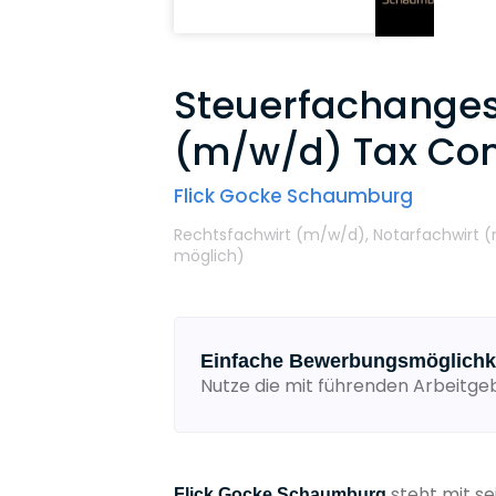
Steuerfachangest
(m/w/d) Tax Co
Flick Gocke Schaumburg
Rechtsfachwirt (m/w/d),
Notarfachwirt 
möglich
)
Einfache Bewerbungsmöglichk
Nutze die mit führenden Arbeitg
steht mit se
Flick Gocke Schaumburg