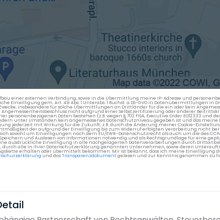
en Aufbau einer externen Verbindung, sowie in die Übermittlung meine IP-Adresse und persone
kliche Einwilligung gem. Art. 49 Abs. 1 Unterabs. 1 Buchst. a DS-GVO in Datenübermittlungen in
cke, insbesondere für solche Übermittlungen an Drittländer für die ein oder kein Angemess
gemessenheitsbeschluss nicht aufgrund einer Selbstzertifizierung oder anderer Beitrittskri
er personenbezogenen Daten bestehen (z.B. wegen § 702 FISA, Executive Order EO12333 und de
ttländern unter Umständen kein angemessenes Datenschutzniveau gegeben ist und das meine 
gung jederzeit mit Wirkung für die Zukunft, z.B. durch die Änderung meiner Cookie-Einstellu
chtmäßigkeit der aufgrund der Einwilligung bis zum Widerruf erfolgten Verarbeitung nicht be
 es sich sowohl um Einwilligungen nach dem EU/EWR-Datenschutzrecht als auch um die des CC
 Speichern und Auslesen von Informationen notwendig und als Rechtsgrundlage für eine gep
eine ausdrückliche Einwilligung in alle nachgelagerten Datenverarbeitungen durch Drittanbie
g, durch alle in ihrer Datenschutzerklärung genannten Unternehmen, sowie deren Unterauftr
gskette erhalten oder übermittelt bekommen. Mir ist bekannt, dass ich meine Einwilligung du
nschutzerklärung
und das
Transparenzdokument
gelesen und zur Kenntnis genommen zu h
etail
abhängige Partnerschaft von Rechtsanwälten, Steuerbera