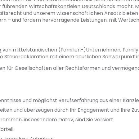
 führenden Wirtschaftskanzleien Deutschlands macht. Mit
aftsrecht und unserem wissenschaftlichen Ansatz bieten
rn – und fördern hervorragende Leistungen: mit Wertschä
g von mittelständischen (Familien-)Unternehmen, Family Of
die Steuerdeklaration mit einem deutlichen Schwerpunkt 
en für Gesellschaften aller Rechtsformen und vermögen
enntnisse und möglichst Berufserfahrung aus einer Kanzle
beiten und überzeugen durch Ihr Engagement und Ihre Zuve
ammen, insbesondere Datev, sind Sie versiert.
rteil.
de, komplexe Aufgaben.