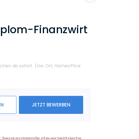
Diplom-Finanzwirt
nchen
ab sofort
(Vor Ort,
Homeoffice
IN
JETZT BEWERBEN
ür herausragende steuerzentrierte