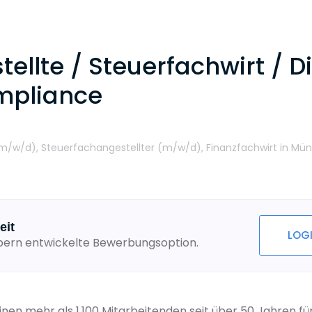
ellte / Steuerfachwirt / 
mpliance
(m/w/d),
Steuerfachangestellter (m/w/d),
Finanzfachwirt
in Mü
eit
LOG
ebern entwickelte Bewerbungsoption.
inen mehr als 1.100 Mitarbeitenden seit über 50 Jahren f