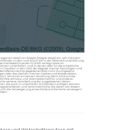
nbezogenen Daten an Google (Google Maps) ein. Mit meinem
 Drittländer zu den und durch die in der Datenschutzerklärung
enheitsbeschluss der EU/EWR vorliegt sowie an
terien unterfallen, und in denen oder für die erhebliche
m CloudAct in den USA). Bei Abgabe meiner freiwilligen und
Betroffenenrechte gegebenenfalls nicht durchgesetzt
ngen oder das Löschen meiner Cookies und Browserdaten,
rührt. Mit einer einzelnen Handlung (dem Klick auf die
PA/CPRA, ePrivacy und Telemedienrechts, und anderer
lante weitere Verarbeitung der ausgelesenen Daten
ter, die auch in unsicheren Drittländern erfolgen können,
agsverarbeiter und Verantwortliche, die Daten von diesen
rch die Verweigerung eines Klicks auf die Karte verweigern
aben.
tern und Wirtschaftsprüfern mit