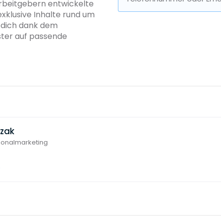
Arbeitgebern entwickelte
exklusive Inhalte rund um
b dich dank dem
ster auf passende
czak
rsonalmarketing
6