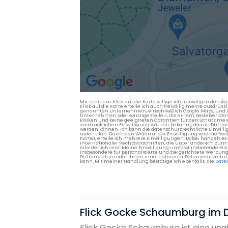
Mit meinem Klick auf die Karte willige ich freiwillig in d
Klick auf die Karte erteile ich auch freiwillig meine ausdrüc
genannten Unternehmen, einschließlich Google Maps, und Zwe
Unternehmen oder sonstige Stellen, die einem bestehenden An
Risiken und keine geeigneten Garantien für den Schutz mein
ausdrücklichen Einwilligung war mir bekannt, dass in Dri
werden können. Ich kann die datenschutzrechtliche Einwilli
widerrufen. Durch den Widerruf der Einwilligung wird die Re
Karte), erteile ich mehrere Einwilligungen. Dabei handelt
internationaler Rechtsvorschriften, die unter anderem zum
erforderlich sind. Meine Einwilligung umfasst insbesondere 
insbesondere für personalisierte und zielgerichtete Werbun
Drittanbietern oder ihnen innerhalb einer Datenverarbeitun
kann. Mit meiner Handlung bestätige ich ebenfalls, die
Date
Flick Gocke Schaumburg im D
Flick Gocke Schaumburg ist eine un