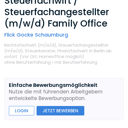
Steuerfachwirt /
Steuerfachangestellter
(m/w/d) Family Office
Flick Gocke Schaumburg
Rechtsfachwirt (m/w/d),
Steuerfachangestellter
(m/w/d),
Steuerberater,
Finanzfachwirt
in Berlin
ab
sofort
(Vor Ort,
Homeoffice möglich
)
ohne Berufserfahrung •
mit Berufserfahrung
Einfache Bewerbungsmöglichkeit
Nutze die mit führenden Arbeitgebern
entwickelte Bewerbungsoption.
LOGIN
JETZT BEWERBEN