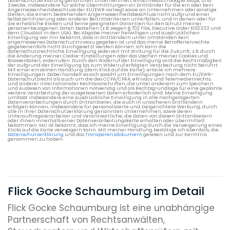
Datenschutzerklärung genannten Unternehmen, einschließlich Google Maps, und
Zwecke, insbesondere für solche Übermittlungen an Drittländer für die ein oder kein
Angemessenheitsbeschluss der EU/EWR vorliegt sowie an Unternehmen oder sonstige
Stellen, die einem bestehenden Angemessenheitsbeschluss nicht aufgrund einer
Selbstzertifizierung oder anderer Beitrittskriterien unterfallen, und in denen oder für
die erhebliche Risiken und keine geeigneten Garantien für den Schutz meiner
personenbezogenen Daten bestehen (z.B. wegen § 702 FISA, Executive Order EO12333 und
dem CloudAct in den USA). Bei Abgabe meiner freiwilligen und ausdrücklichen
Einwilligung war mir bekannt, dass in Drittländern unter Umständen kein
angemessenes Datenschutzniveau gegeben ist und das meine Betroffenenrechte
gegebenenfalls nicht durchgesetzt werden können. Ich kann die
datenschutzrechtliche Einwilligung jederzeit mit Wirkung für die Zukunft, z.B. durch
die Änderung meiner Cookie-Einstellungen oder das Löschen meiner Cookies und
Browserdaten, widerrufen. Durch den Widerruf der Einwilligung wird die Rechtmäßigkeit
der aufgrund der Einwilligung bis zum Widerruf erfolgten Verarbeitung nicht berührt.
Mit einer einzelnen Handlung (dem Klick auf die Karte), erteile ich mehrere
Einwilligungen. Dabei handelt es sich sowohl um Einwilligungen nach dem EU/EWR-
Datenschutzrecht als auch um die des CCPA/CPRA, ePrivacy und Telemedienrechts,
und anderer internationaler Rechtsvorschriften, die unter anderem zum Speichern
und Auslesen von Informationen notwendig und als Rechtsgrundlage für eine geplante
weitere Verarbeitung der ausgelesenen Daten erforderlich sind. Meine Einwilligung
umfasst insbesondere eine ausdrückliche Einwilligung in alle nachgelagerten
Datenverarbeitungen durch Drittanbieter, die auch in unsicheren Drittländern
erfolgen können, insbesondere für personalisierte und zielgerichtete Werbung, durch
alle in ihrer Datenschutzerklärung genannten Unternehmen, sowie deren
Unterauftragsverarbeiter und Verantwortliche, die Daten von diesen Drittanbietern
oder ihnen innerhalb einer Datenverarbeitungskette erhalten oder übermittelt
bekommen. Mir ist bekannt, dass ich meine Einwilligung durch die Verweigerung eines
Klicks auf die Karte verweigern kann. Mit meiner Handlung bestätige ich ebenfalls, die
Datenschutzerklärung
und das
Transparenzdokument
gelesen und zur Kenntnis
genommen zu haben.
Flick Gocke Schaumburg im Detail
Flick Gocke Schaumburg ist eine unabhängige
Partnerschaft von Rechtsanwälten,