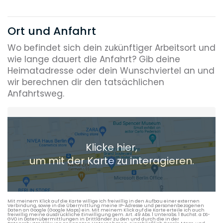
Ort und Anfahrt
Wo befindet sich dein zukünftiger Arbeitsort und
wie lange dauert die Anfahrt? Gib deine
Heimatadresse oder dein Wunschviertel an und
wir berechnen dir den tatsächlichen
Anfahrtsweg.
Heimatadresse oder Wunschort
Klicke hier,
+ Aktuellen Standort hinzufügen
um mit der Karte zu interagieren.
Die berechneten Anreisezeiten basieren auf den
Verkehrsdaten eines typischen Dienstag morgens um 8:30.
Mit meinem Klick auf die Karte willige ich freiwillig in den Aufbau einer externen
Verbindung, sowie in die Übermittlung meine IP-Adresse und personenbezogenen
Daten an Google (Google Maps) ein. Mit meinem Klick auf die Karte erteile ich auch
freiwillig meine ausdrückliche Einwilligung gem. Art. 49 Abs. 1 Unterabs. 1 Buchst. a DS-
GVO in Datenübermittlungen in Drittländer zu den und durch die in der