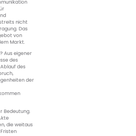
mmunikation
ür
und
treits nicht
tragung. Das
ngebot von
 dem Markt.
? Aus eigener
isse des
 Ablauf des
pruch,
legenheiten der
t kommen
er Bedeutung.
Akte
n, die weitaus
Fristen