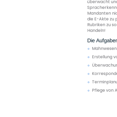
überwacht und
Spracherkennu
Mandanten nich
die E-Akte zu 
Rubriken zu so
Handeln!
Die Aufgaben
Mahnwesen i
Erstellung
Überwachung
Korrespond
Terminplan
Pflege von 