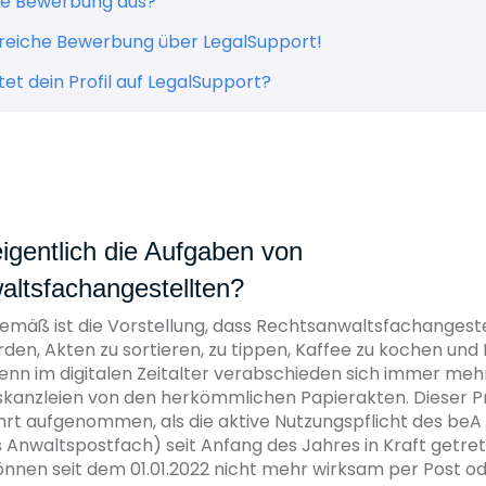
ine Bewerbung aus?
greiche Bewerbung über LegalSupport!
et dein Profil auf LegalSupport?
igentlich die Aufgaben von
ltsfachangestellten?
emäß ist die Vorstellung, dass Rechtsanwaltsfachangeste
en, Akten zu sortieren, zu tippen, Kaffee zu kochen und
nn im digitalen Zeitalter verabschieden sich immer meh
kanzleien von den herkömmlichen Papierakten. Dieser P
ahrt aufgenommen, als die aktive Nutzungspflicht des be
 Anwaltspostfach) seit Anfang des Jahres in Kraft getrete
önnen seit dem 01.01.2022 nicht mehr wirksam per Post o