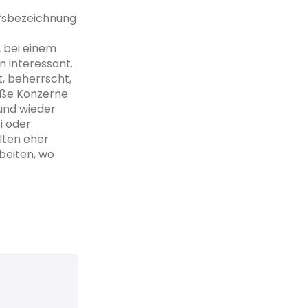
ufsbezeichnung
, bei einem
n interessant.
, beherrscht,
roße Konzerne
und wieder
i oder
lten eher
rbeiten, wo