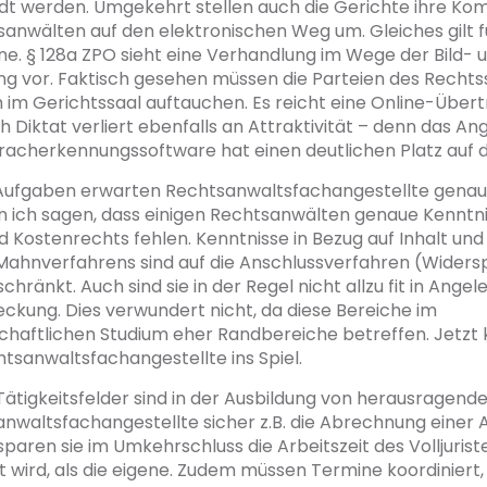
dt werden. Umgekehrt stellen auch die Gerichte ihre Ko
anwälten auf den elektronischen Weg um. Gleiches gilt f
e. § 128a ZPO sieht eine Verhandlung im Wege der Bild- 
 vor. Faktisch gesehen müssen die Parteien des Rechtss
 im Gerichtssaal auftauchen. Es reicht eine Online-Über
 Diktat verliert ebenfalls an Attraktivität – denn das A
pracherkennungssoftware hat einen deutlichen Platz auf
ufgaben erwarten Rechtsanwaltsfachangestellte genau
n ich sagen, dass einigen Rechtsanwälten genaue Kenntn
Kostenrechts fehlen. Kenntnisse in Bezug auf Inhalt und
 Mahnverfahrens sind auf die Anschlussverfahren (Widers
chränkt. Auch sind sie in der Regel nicht allzu fit in Ange
ckung. Dies verwundert nicht, da diese Bereiche im
chaftlichen Studium eher Randbereiche betreffen. Jetz
htsanwaltsfachangestellte ins Spiel.
ätigkeitsfelder sind in der Ausbildung von herausragend
nwaltsfachangestellte sicher z.B. die Abrechnung einer 
paren sie im Umkehrschluss die Arbeitszeit des Volljuriste
 wird, als die eigene. Zudem müssen Termine koordiniert, 