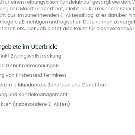
 für einen reibungslosen Kanzleiablauf gesorgt werden. 
ng den Markt erobert hat, bleibt die Korrespondenz ins
t aus. Im zunehmenden E-Aktenalltag ist es darüber hin
pflegen, z.B. richtigen und logischen Dateinamen zu verg
rtieren etc. Der Job bietet also Raum für eigenverantwor
gebiete im Überblick:
nkl. Zwangsvollstreckung
 von Gebührenrechnungen
 von Fristen und Terminen
enz mit Mandanten, Behörden und Gerichten
ung und Kanzleimanagement
Akten (insbesondere E-Akten)