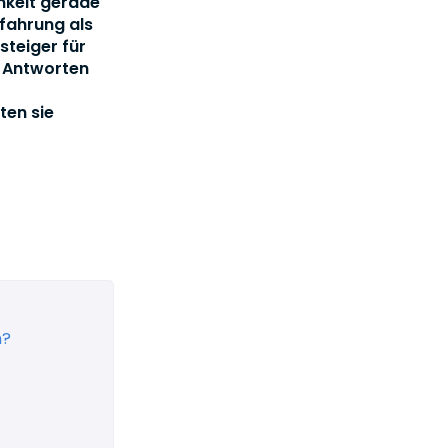
keit gerade
fahrung als
teiger für
u Antworten
ten sie
n?