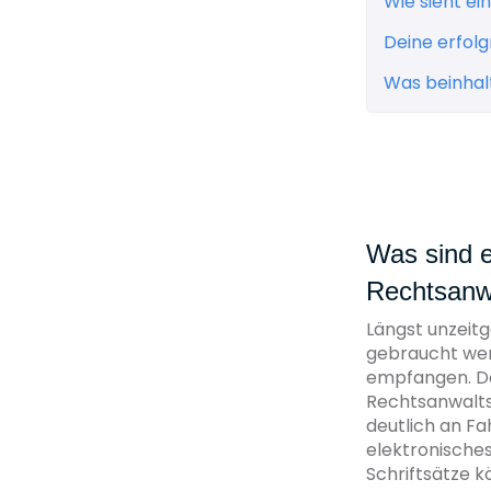
Wie sieht e
Deine erfol
Was beinhalt
Was sind e
Rechtsanwa
Längst unzeitg
gebraucht werd
empfangen. De
Rechtsanwalts
deutlich an F
elektronisches
Schriftsätze k