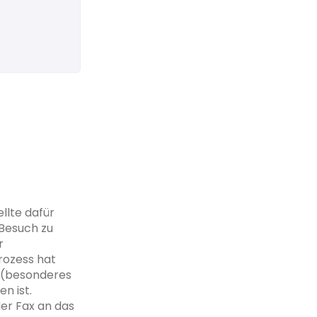
llte dafür
 Besuch zu
r
rozess hat
A (besonderes
n ist.
der Fax an das