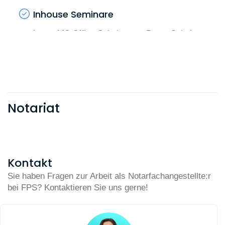
Inhouse Seminare
bspw. MS Office Schulungen, Datev Schulungen,
u.v.m.
eLearning Plattform Kompass - digitales
Lernen
FPS bietet Ihnen „Wissen to go“ – mobil,
Notariat
jederzeit und überall. Kurze Videos und
interaktive Einheiten ersetzen lange Seminare
und dicke Handbücher.
Sprachkurse
Kontakt
Sie haben Fragen zur Arbeit als Notarfachangestellte:r
bspw. Legal English
bei FPS? Kontaktieren Sie uns gerne!