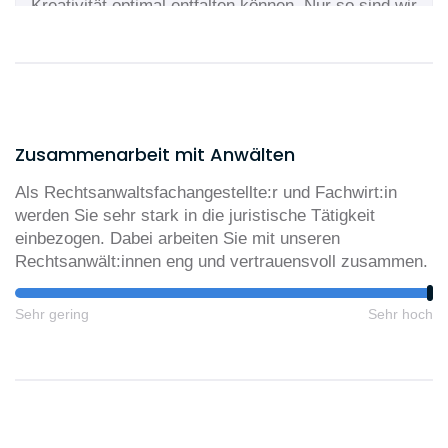
Kreativität optimal entfalten können. Nur so sind wir
geworden, was wir sind: eine führende
Wirtschaftssozietät.
Zusammenarbeit mit Anwälten
Als Rechtsanwaltsfachangestellte:r und Fachwirt:in
werden Sie sehr stark in die juristische Tätigkeit
einbezogen. Dabei arbeiten Sie mit unseren
Rechtsanwält:innen eng und vertrauensvoll zusammen.
Sehr gering
Sehr hoch