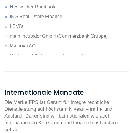
Hessischer Rundfunk
ING Real Estate Finance
LEVI's
main incubator GmbH (Commerzbank Gruppe)
Mainova AG
Markenrechtliche Celebrities-Beratung:
BRUNO MARS, JUSTIN TIMBERLAKE, LADY GAGA,
BEYONCE, SHAKIRA, PHARELL WILLIAMS, u.v.m.
Merz Immobilien GmbH & Co. KG
Microsoft
Internationale Mandate
Opodo Ltd.
Die Marke FPS ist Garant für integre rechtliche
Procter & Gamble
Dienstleistung auf höchstem Niveau – im In- und
Ausland. Daher sind wir bei nationalen wie auch
STRABAG, etc.
internationalen Konzernen und Finanzdienstleistern
gefragt.