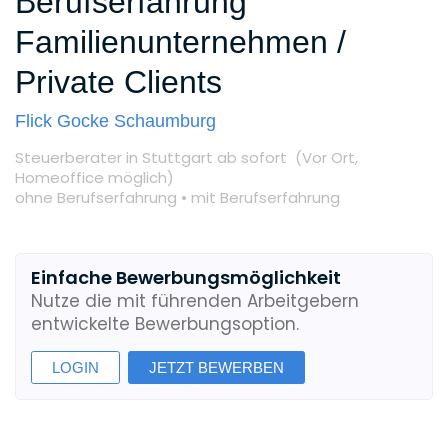
Berufserfahrung
Familienunternehmen /
Private Clients
Flick Gocke Schaumburg
Steuerberater
in Stuttgart
ab sofort
(Vor Ort,
Homeoffice möglich
)
ohne Berufserfahrung •
mit Berufserfahrung
Einfache Bewerbungsmöglichkeit
Nutze die mit führenden Arbeitgebern
entwickelte Bewerbungsoption.
LOGIN
JETZT BEWERBEN