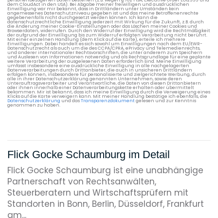
dem CloudAct in den USA). Bei Abgabe meiner freiwilligen und ausdrücklichen
Einwilligung war mir bekannt, dass in Drittländern unter Umständen kein
angemessenes Datenschutzniveau gegeben ist und das meine Betroffenenrechte
gegebenenfalls nicht durchgesetzt werden können. Ich kann die
datenschutzrechtliche Einwilligung jederzeit mit Wirkung für die Zukunft, z.B. durch
die Änderung meiner Cookie-Einstellungen oder das Löschen meiner Cookies und
Browserdaten, widerrufen. Durch den Widerruf der Einwilligung wird die Rechtmäßigkeit
der aufgrund der Einwilligung bis zum Widerruf erfolgten Verarbeitung nicht berührt.
Mit einer einzelnen Handlung (dem Klick auf die Karte), erteile ich mehrere
Einwilligungen. Dabei handelt es sich sowohl um Einwilligungen nach dem EU/EWR-
Datenschutzrecht als auch um die des CCPA/CPRA, ePrivacy und Telemedienrechts,
und anderer internationaler Rechtsvorschriften, die unter anderem zum Speichern
und Auslesen von Informationen notwendig und als Rechtsgrundlage für eine geplante
weitere Verarbeitung der ausgelesenen Daten erforderlich sind. Meine Einwilligung
umfasst insbesondere eine ausdrückliche Einwilligung in alle nachgelagerten
Datenverarbeitungen durch Drittanbieter, die auch in unsicheren Drittländern
erfolgen können, insbesondere für personalisierte und zielgerichtete Werbung, durch
alle in ihrer Datenschutzerklärung genannten Unternehmen, sowie deren
Unterauftragsverarbeiter und Verantwortliche, die Daten von diesen Drittanbietern
oder ihnen innerhalb einer Datenverarbeitungskette erhalten oder übermittelt
bekommen. Mir ist bekannt, dass ich meine Einwilligung durch die Verweigerung eines
Klicks auf die Karte verweigern kann. Mit meiner Handlung bestätige ich ebenfalls, die
Datenschutzerklärung
und das
Transparenzdokument
gelesen und zur Kenntnis
genommen zu haben.
Flick Gocke Schaumburg im Detail
Flick Gocke Schaumburg ist eine unabhängige
Partnerschaft von Rechtsanwälten,
Steuerberatern und Wirtschaftsprüfern mit
Standorten in Bonn, Berlin, Düsseldorf, Frankfurt
am...