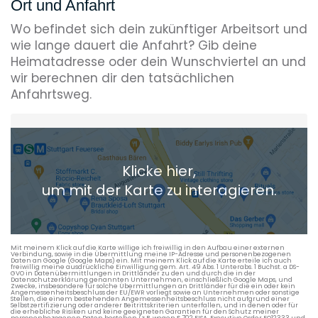
Ort und Anfahrt
Wo befindet sich dein zukünftiger Arbeitsort und
wie lange dauert die Anfahrt? Gib deine
Heimatadresse oder dein Wunschviertel an und
wir berechnen dir den tatsächlichen
Anfahrtsweg.
Heimatadresse oder Wunschort
Klicke hier,
+ Aktuellen Standort hinzufügen
um mit der Karte zu interagieren.
Die berechneten Anreisezeiten basieren auf den
Verkehrsdaten eines typischen Dienstag morgens um 8:30.
Mit meinem Klick auf die Karte willige ich freiwillig in den Aufbau einer externen
Verbindung, sowie in die Übermittlung meine IP-Adresse und personenbezogenen
Daten an Google (Google Maps) ein. Mit meinem Klick auf die Karte erteile ich auch
freiwillig meine ausdrückliche Einwilligung gem. Art. 49 Abs. 1 Unterabs. 1 Buchst. a DS-
GVO in Datenübermittlungen in Drittländer zu den und durch die in der
Datenschutzerklärung genannten Unternehmen, einschließlich Google Maps, und
Zwecke, insbesondere für solche Übermittlungen an Drittländer für die ein oder kein
Angemessenheitsbeschluss der EU/EWR vorliegt sowie an Unternehmen oder sonstige
Stellen, die einem bestehenden Angemessenheitsbeschluss nicht aufgrund einer
Selbstzertifizierung oder anderer Beitrittskriterien unterfallen, und in denen oder für
die erhebliche Risiken und keine geeigneten Garantien für den Schutz meiner
personenbezogenen Daten bestehen (z.B. wegen § 702 FISA, Executive Order EO12333 und