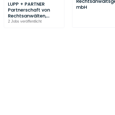
Rechtsanwaltsge
LUPP + PARTNER
mbH
Partnerschaft von
Rechtsanwälten,
Steuerberater und
2 Jobs
veröffentlicht
Solicitor mbB