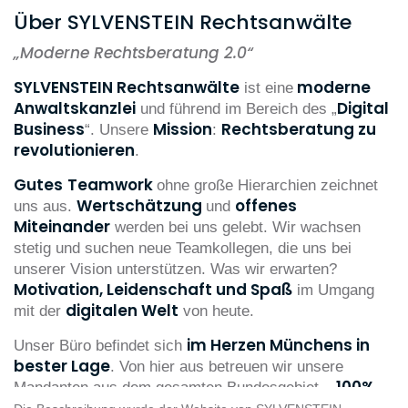
Über SYLVENSTEIN Rechtsanwälte
„
Moderne Rechtsberatung 2.0“
SYLVENSTEIN Rechtsanwält
e
moderne
ist eine
Anwaltskanzlei
Digital
und führend im Bereich des „
Business
Mission
Rechtsberatung zu
“. Unsere
:
revolutionieren
.
Gutes
Teamwork
ohne große Hierarchien zeichnet
Wertschätzung
offenes
uns aus.
und
Miteinander
werden bei uns gelebt. Wir wachsen
stetig und suchen neue Teamkollegen, die uns bei
unserer Vision unterstützen. Was wir erwarten?
Motivation, Leidenschaft und Spaß
im Umgang
digitalen Welt
mit der
von heute.
im Herzen Münchens in
Unser Büro befindet sich
bester Lage
. Von hier aus betreuen wir unsere
100%
Mandanten aus dem gesamten Bundesgebiet –
papierfrei & digital