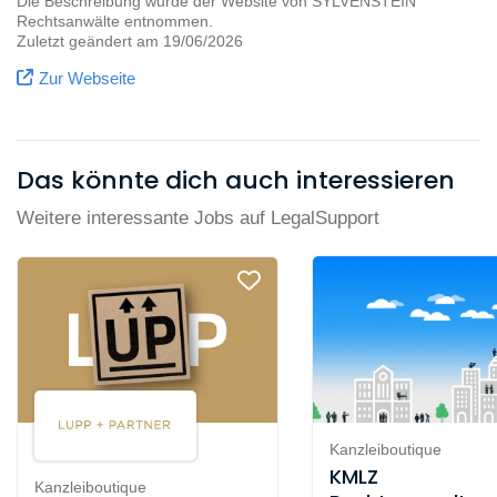
.
Die Beschreibung wurde der Website von SYLVENSTEIN
Rechtsanwälte entnommen.
Wenn du gemeinsam mit uns durchstarten möchtest,
Zuletzt geändert am 19/06/2026
dann werde jetzt Teil unseres Teams!
Zur Webseite
Das könnte dich auch interessieren
Weitere interessante Jobs auf LegalSupport
Kanzleiboutique
KMLZ
Kanzleiboutique